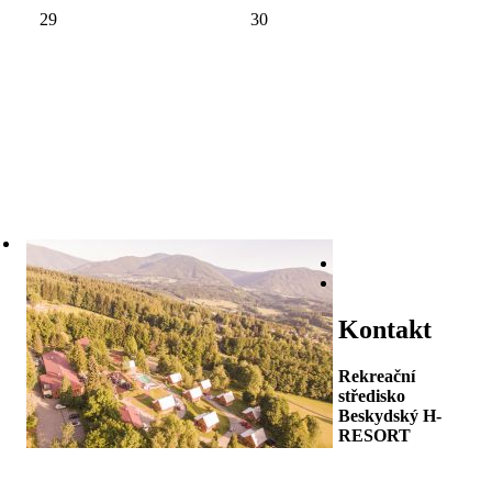
29
30
Kontakt
Rekreační
středisko
Beskydský H-
RESORT