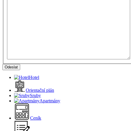
Odeslat
Hotel
Orientační plán
Sruby
Apartmány
Ceník