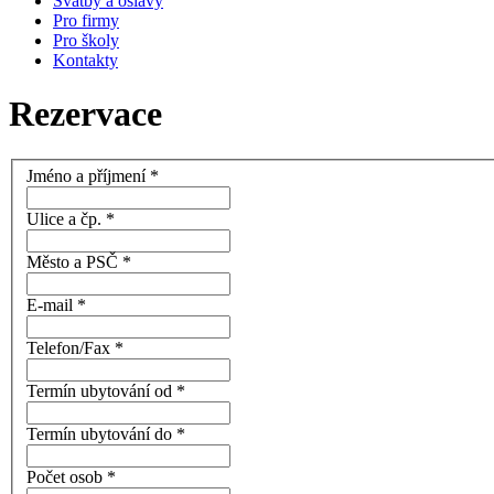
Svatby a oslavy
Pro firmy
Pro školy
Kontakty
Rezervace
Jméno a příjmení
*
Ulice a čp.
*
Město a PSČ
*
E-mail
*
Telefon/Fax
*
Termín ubytování od
*
Termín ubytování do
*
Počet osob
*