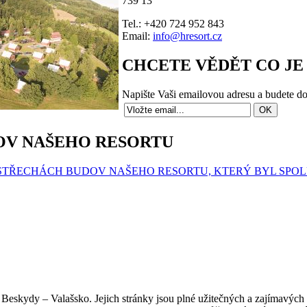
739 13
Tel.: +420 724 952 843
Email:
info@hresort.cz
CHCETE VĚDĚT CO JE
Napište Vaši emailovou adresu a budete d
OV NAŠEHO RESORTU
BY FVE NA STŘECHÁCH BUDOV NAŠEHO RESORTU, KTERÝ BYL 
Beskydy – Valašsko. Jejich stránky jsou plné užitečných a zajímavých