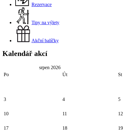
Rezervace
Tipy na výlety
Akční balíčky
Kalendář akcí
srpen 2026
Po
Út
St
3
4
5
10
11
12
17
18
19