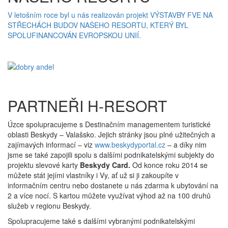
V letošním roce byl u nás realizován projekt VÝSTAVBY FVE NA
STŘECHÁCH BUDOV NAŠEHO RESORTU, KTERÝ BYL
SPOLUFINANCOVÁN EVROPSKOU UNIÍ.
PARTNEŘI H-RESORT
Úzce spolupracujeme s Destinačním managementem turistické
oblasti Beskydy – Valašsko. Jejich stránky jsou plné užitečných a
zajímavých informací – viz
www.beskydyportal.cz
– a díky nim
jsme se také zapojili spolu s dalšími podnikatelskými subjekty do
projektu slevové karty
Beskydy Card.
Od konce roku 2014 se
můžete stát jejími vlastníky i Vy, ať už si ji zakoupíte v
informačním centru nebo dostanete u nás zdarma k ubytování na
2 a více nocí. S kartou můžete využívat výhod až na 100 druhů
služeb v regionu Beskydy.
Spolupracujeme také s dalšími vybranými podnikatelskými