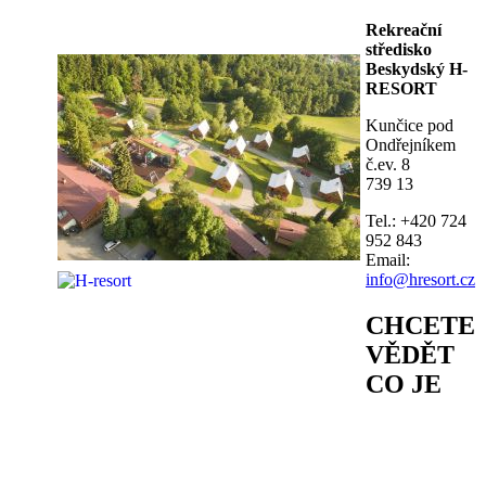
Rekreační
středisko
Beskydský H-
RESORT
Kunčice pod
Ondřejníkem
č.ev. 8
739 13
Tel.: +420 724
952 843
Email:
info@hresort.cz
CHCETE
VĚDĚT
CO JE