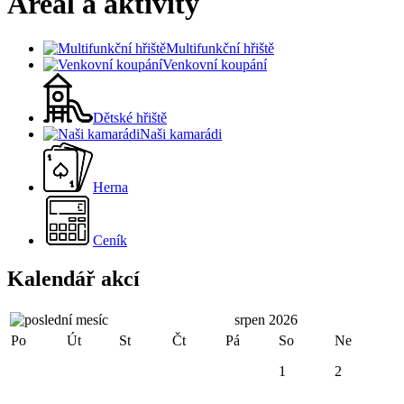
Areál a aktivity
Multifunkční hřiště
Venkovní koupání
Dětské hřiště
Naši kamarádi
Herna
Ceník
Kalendář akcí
srpen 2026
Po
Út
St
Čt
Pá
So
Ne
1
2