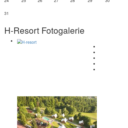
24
25
26
27
28
29
30
31
H-Resort Fotogalerie