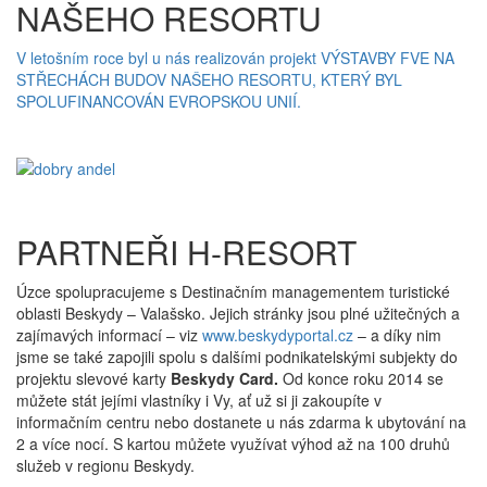
NAŠEHO RESORTU
V letošním roce byl u nás realizován projekt VÝSTAVBY FVE NA
STŘECHÁCH BUDOV NAŠEHO RESORTU, KTERÝ BYL
SPOLUFINANCOVÁN EVROPSKOU UNIÍ.
PARTNEŘI H-RESORT
Úzce spolupracujeme s Destinačním managementem turistické
oblasti Beskydy – Valašsko. Jejich stránky jsou plné užitečných a
zajímavých informací – viz
www.beskydyportal.cz
– a díky nim
jsme se také zapojili spolu s dalšími podnikatelskými subjekty do
projektu slevové karty
Beskydy Card.
Od konce roku 2014 se
můžete stát jejími vlastníky i Vy, ať už si ji zakoupíte v
informačním centru nebo dostanete u nás zdarma k ubytování na
2 a více nocí. S kartou můžete využívat výhod až na 100 druhů
služeb v regionu Beskydy.