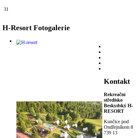
31
H-Resort Fotogalerie
Kontakt
Rekreační
středisko
Beskydský H-
RESORT
Kunčice pod
Ondřejníkem 8
739 13