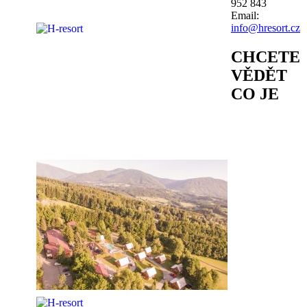
952 843
Email:
info@hresort.cz
CHCETE
VĚDĚT
CO JE