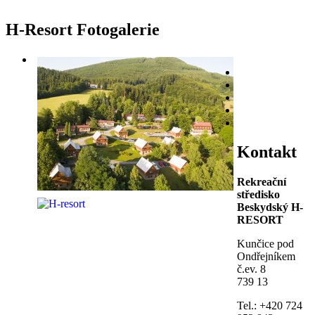
H-Resort Fotogalerie
Kontakt
Rekreační
středisko
Beskydský H-
RESORT
Kunčice pod
Ondřejníkem
č.ev. 8
739 13
Tel.: +420 724