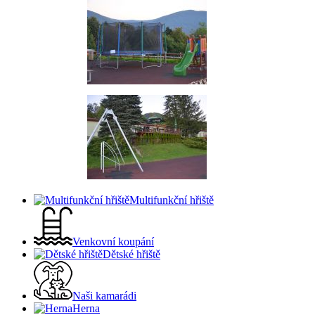
Multifunkční hřiště
Venkovní koupání
Dětské hřiště
Naši kamarádi
Herna