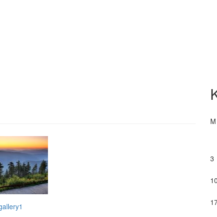
M
3
1
1