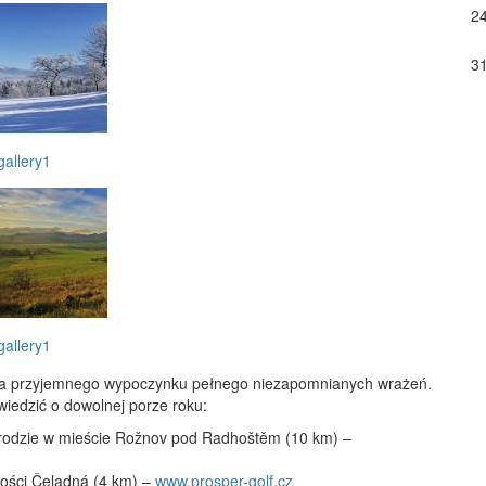
2
3
nia przyjemnego wypoczynku pełnego niezapomnianych wrażeń.
wiedzić o dowolnej porze roku:
rodzie w mieście Rožnov pod Radhoštěm (10 km) –
ości Čeladná (4 km) –
www.prosper-golf.cz