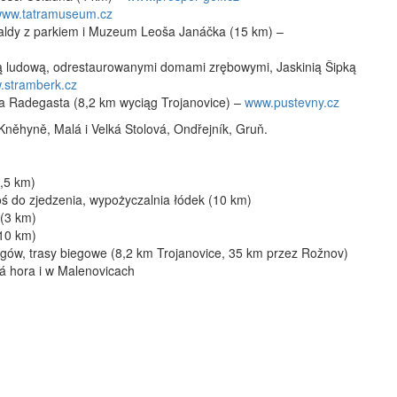
ww.tatramuseum.cz
aldy z parkiem i Muzeum Leoša Janáčka (15 km) –
rą ludową, odrestaurowanymi domami zrębowymi, Jaskinią Šipką
.stramberk.cz
ba Radegasta (8,2 km wyciąg Trojanovice) –
www.pustevny.cz
Kněhyně, Malá i Velká Stolová, Ondřejník, Gruň.
,5 km)
ś do zjedzenia, wypożyczalnia łódek (10 km)
 (3 km)
(10 km)
ągów, trasy biegowe (8,2 km Trojanovice, 35 km przez Rožnov)
sá hora i w Malenovicach