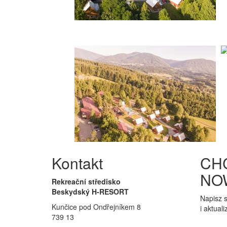
Kontakt
CH
NO
Rekreační středisko
Beskydský H-RESORT
Napisz s
Kunčice pod Ondřejníkem 8
i aktual
739 13