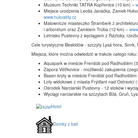
Muzeum Techniki TATRA Kopřivnice (10 km) –
w
Miejsce urodzenia Leoša Janáčka, Zamek Hukv
www.hukvaldy.cz
Malownicze miasteczko Štramberk z architektu
i arboretum oraz Zamkiem Trúba (12 km) –
www
Letnisko Pustevny z wyciągiem z Ráztoky, rzeź
Cele turystyczne Beskidów - szczyty Lysá hora, Smrk, 
Miejsca, które można odwiedzić w trakcie całego roku:
Aquapark w mieście Frenštát pod Radhoštěm (3
Zapora Větřkovice - możliwość zakupienia czego
Basen kryty w mieście Frenštát pod Radhoštěm
Loty widokowe z miasta Frýdlant nad Ostravicí 
Ośrodek Narciarski Pustevny - 12 stoków i wyci
Wyciągi narciarskie na szczytach Bílá, Gruň, Ly
Hotel
Domky z bali