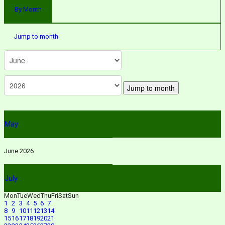
By Month
Jump to month
Jump to month
May
June 2026
July
Mon
Tue
Wed
Thu
Fri
Sat
Sun
1
2
3
4
5
6
7
8
9
10
11
12
13
14
15
16
17
18
19
20
21