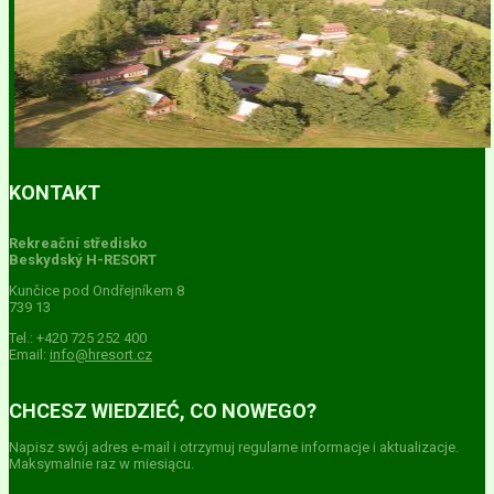
KONTAKT
Rekreační středisko
Beskydský H-RESORT
Kunčice pod Ondřejníkem 8
739 13
Tel.: +420 725 252 400
Email:
info@hresort.cz
CHCESZ WIEDZIEĆ, CO NOWEGO?
Napisz swój adres e-mail i otrzymuj regularne informacje i aktualizacje.
Maksymalnie raz w miesiącu.