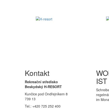
Kontakt
WO
IST
Rekreační středisko
Beskydský H-RESORT
Schreibe
Kunčice pod Ondřejníkem 8
regelmä
739 13
im Mona
Tel.: +420 725 252 400