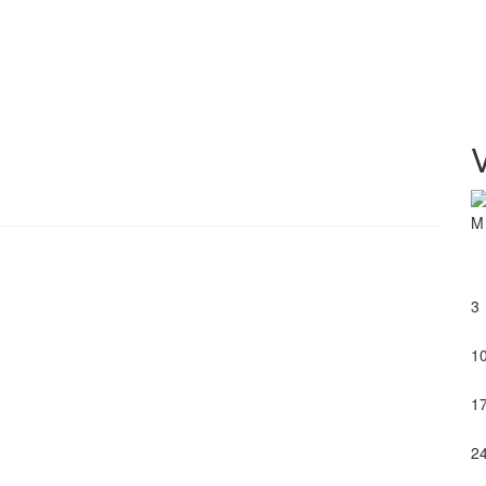
M
3
1
1
2